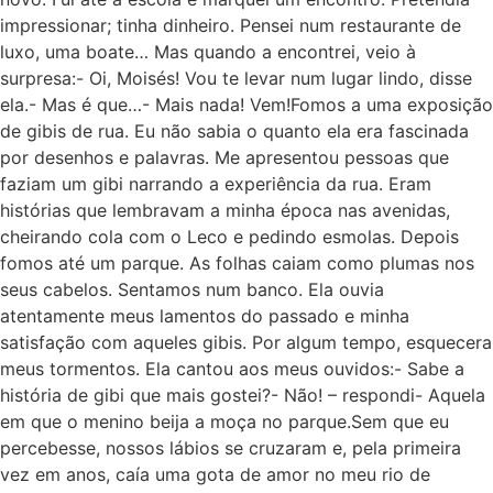
impressionar; tinha dinheiro. Pensei num restaurante de
luxo, uma boate… Mas quando a encontrei, veio à
surpresa:- Oi, Moisés! Vou te levar num lugar lindo, disse
ela.- Mas é que…- Mais nada! Vem!Fomos a uma exposição
de gibis de rua. Eu não sabia o quanto ela era fascinada
por desenhos e palavras. Me apresentou pessoas que
faziam um gibi narrando a experiência da rua. Eram
histórias que lembravam a minha época nas avenidas,
cheirando cola com o Leco e pedindo esmolas. Depois
fomos até um parque. As folhas caiam como plumas nos
seus cabelos. Sentamos num banco. Ela ouvia
atentamente meus lamentos do passado e minha
satisfação com aqueles gibis. Por algum tempo, esquecera
meus tormentos. Ela cantou aos meus ouvidos:- Sabe a
história de gibi que mais gostei?- Não! – respondi- Aquela
em que o menino beija a moça no parque.Sem que eu
percebesse, nossos lábios se cruzaram e, pela primeira
vez em anos, caía uma gota de amor no meu rio de