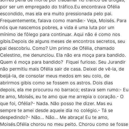
por ser um empregado do tráfico.Eu encontrava Ofélia
escondido, mas ela era muito pressionada pelo pai.
Frequentemente, falava como mamãe:- Veja, Moisés. Para
nós que nascemos pobres, a vida é uma luta por um
mínimo de fôlego para continuar. Aqui não é como nos
gibis.Depois de alguns meses de encontros secretos, seu
pai descobriu. Como? Um primo de Ofélia, chamado
Celestino, me denunciou. Ela não era moça para bandido.
Quem é moça para bandido? Fiquei furioso. Seu Jurandir
não permitiu mais Ofélia sair de casa. Deixei de vê-la, de
beijá-la, de consolar meus medos em seu colo, de
abrirmos gibis como se fossem os astros. Dois dias
depois, ela me procurou no barraco; estava sem rumo:- Eu
te amo, Moisés, eu te amo que me arrepia o coração.- O
que foi, Ofélia?- Nada. Não posso lhe dizer. Mas eu
sempre te amei desde aquele dia no colégio.- Tá se
despedindo?- Não… Não… Me abraça! Eu te amo,
Moisés.Ofélia chorou no meu peito. Chorou como se fosse