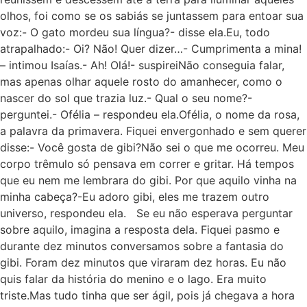
olhos, foi como se os sabiás se juntassem para entoar sua
voz:- O gato mordeu sua língua?- disse ela.Eu, todo
atrapalhado:- Oi? Não! Quer dizer…- Cumprimenta a mina!
– intimou Isaías.- Ah! Olá!- suspireiNão conseguia falar,
mas apenas olhar aquele rosto do amanhecer, como o
nascer do sol que trazia luz.- Qual o seu nome?-
perguntei.- Ofélia – respondeu ela.Ofélia, o nome da rosa,
a palavra da primavera. Fiquei envergonhado e sem querer
disse:- Você gosta de gibi?Não sei o que me ocorreu. Meu
corpo trêmulo só pensava em correr e gritar. Há tempos
que eu nem me lembrara do gibi. Por que aquilo vinha na
minha cabeça?-Eu adoro gibi, eles me trazem outro
universo, respondeu ela. Se eu não esperava perguntar
sobre aquilo, imagina a resposta dela. Fiquei pasmo e
durante dez minutos conversamos sobre a fantasia do
gibi. Foram dez minutos que viraram dez horas. Eu não
quis falar da história do menino e o lago. Era muito
triste.Mas tudo tinha que ser ágil, pois já chegava a hora