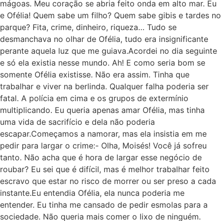
mágoas. Meu coração se abria feito onda em alto mar. Eu
e Ofélia! Quem sabe um filho? Quem sabe gibis e tardes no
parque? Fita, crime, dinheiro, riqueza… Tudo se
desmanchava no olhar de Ofélia, tudo era insignificante
perante aquela luz que me guiava.Acordei no dia seguinte
e só ela existia nesse mundo. Ah! E como seria bom se
somente Ofélia existisse. Não era assim. Tinha que
trabalhar e viver na berlinda. Qualquer falha poderia ser
fatal. A polícia em cima e os grupos de extermínio
multiplicando. Eu queria apenas amar Ofélia, mas tinha
uma vida de sacrifício e dela não poderia
escapar.Começamos a namorar, mas ela insistia em me
pedir para largar o crime:- Olha, Moisés! Você já sofreu
tanto. Não acha que é hora de largar esse negócio de
roubar? Eu sei que é difícil, mas é melhor trabalhar feito
escravo que estar no risco de morrer ou ser preso a cada
instante.Eu entendia Ofélia, ela nunca poderia me
entender. Eu tinha me cansado de pedir esmolas para a
sociedade. Não queria mais comer o lixo de ninguém.