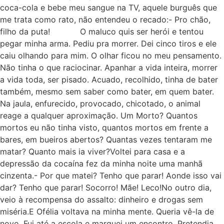
coca-cola e bebe meu sangue na TV, aquele burguês que
me trata como rato, não entendeu o recado:- Pro chão,
filho da puta! O maluco quis ser herói e tentou
pegar minha arma. Pediu pra morrer. Dei cinco tiros e ele
caiu olhando para mim. O olhar ficou no meu pensamento.
Não tinha o que raciocinar. Apanhar a vida inteira, morrer
a vida toda, ser pisado. Acuado, recolhido, tinha de bater
também, mesmo sem saber como bater, em quem bater.
Na jaula, enfurecido, provocado, chicotado, o animal
reage a qualquer aproximação. Um Morto? Quantos
mortos eu não tinha visto, quantos mortos em frente a
bares, em bueiros abertos? Quantas vezes tentaram me
matar? Quanto mais ia viver?Voltei para casa e a
depressão da cocaína fez da minha noite uma manhã
cinzenta.- Por que matei? Tenho que parar! Aonde isso vai
dar? Tenho que parar! Socorro! Mãe! Leco!No outro dia,
veio à recompensa do assalto: dinheiro e drogas sem
miséria.E Ofélia voltava na minha mente. Queria vê-la de
novo. Fui até a escola e marquei um encontro. Pretendia