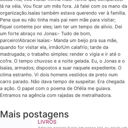
lá na véia. Vou ficar um mês fora. Já falei com os mano da
organização.Isaías também estava querendo ver à família.
Pena que eu não tinha mais pai nem mãe para visitar;
fiquei contente por eles; iam ter um tempo de alívio. Dei
um forte abraço no Jonas:- Tudo de bom,
parceiro!Abracei Isaías:- Manda um beijo pra sua mãe,
quando for visitar ela, irmão!Um calafrio; tarde da
madrugada; o trabalho simples: render o vigia e ir até o
cofre. O tempo chuvoso e a noite gelada. Eu, o Jonas e o
Isaías, armados; dispostos a suar naquele expediente. O
clima estranho. Vi dois homens vestidos de preto num
carro parado. Não dava tempo de suspeitar. Era chegada
a ação. O papel com o poema de Ofélia me guiava.
Entramos na agência com rajadas de metralhadora.
Mais postagens
LIVROS
Adquira nossos livros em nossa loja ou envie um