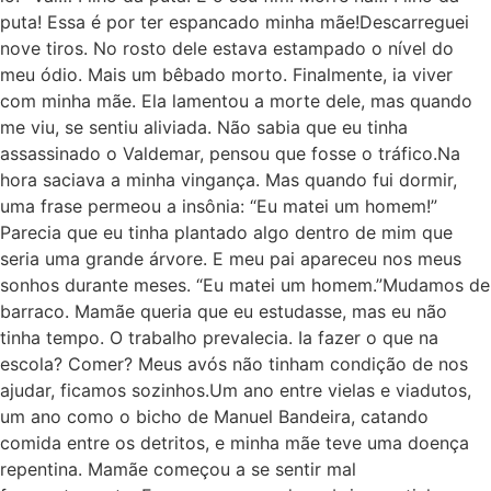
puta! Essa é por ter espancado minha mãe!Descarreguei
nove tiros. No rosto dele estava estampado o nível do
meu ódio. Mais um bêbado morto. Finalmente, ia viver
com minha mãe. Ela lamentou a morte dele, mas quando
me viu, se sentiu aliviada. Não sabia que eu tinha
assassinado o Valdemar, pensou que fosse o tráfico.Na
hora saciava a minha vingança. Mas quando fui dormir,
uma frase permeou a insônia: “Eu matei um homem!”
Parecia que eu tinha plantado algo dentro de mim que
seria uma grande árvore. E meu pai apareceu nos meus
sonhos durante meses. “Eu matei um homem.”Mudamos de
barraco. Mamãe queria que eu estudasse, mas eu não
tinha tempo. O trabalho prevalecia. Ia fazer o que na
escola? Comer? Meus avós não tinham condição de nos
ajudar, ficamos sozinhos.Um ano entre vielas e viadutos,
um ano como o bicho de Manuel Bandeira, catando
comida entre os detritos, e minha mãe teve uma doença
repentina. Mamãe começou a se sentir mal