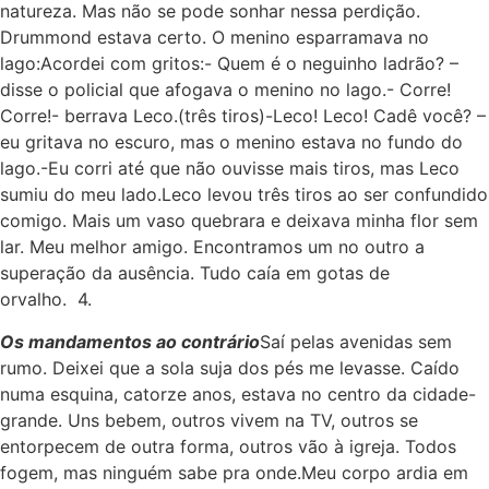
natureza. Mas não se pode sonhar nessa perdição.
Drummond estava certo. O menino esparramava no
lago:Acordei com gritos:- Quem é o neguinho ladrão? –
disse o policial que afogava o menino no lago.- Corre!
Corre!- berrava Leco.(três tiros)-Leco! Leco! Cadê você? –
eu gritava no escuro, mas o menino estava no fundo do
lago.-Eu corri até que não ouvisse mais tiros, mas Leco
sumiu do meu lado.Leco levou três tiros ao ser confundido
comigo. Mais um vaso quebrara e deixava minha flor sem
lar. Meu melhor amigo. Encontramos um no outro a
superação da ausência. Tudo caía em gotas de
orvalho. 4.
Os mandamentos ao contrário
Saí pelas avenidas sem
rumo. Deixei que a sola suja dos pés me levasse. Caído
numa esquina, catorze anos, estava no centro da cidade-
grande. Uns bebem, outros vivem na TV, outros se
entorpecem de outra forma, outros vão à igreja. Todos
fogem, mas ninguém sabe pra onde.Meu corpo ardia em