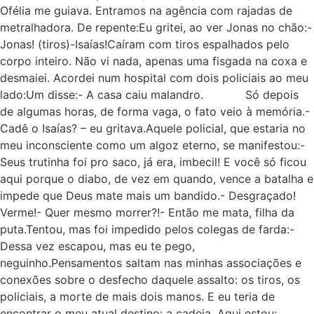
Ofélia me guiava. Entramos na agência com rajadas de
metralhadora. De repente:Eu gritei, ao ver Jonas no chão:-
Jonas! (tiros)-Isaías!Caíram com tiros espalhados pelo
corpo inteiro. Não vi nada, apenas uma fisgada na coxa e
desmaiei. Acordei num hospital com dois policiais ao meu
lado:Um disse:- A casa caiu malandro. Só depois
de algumas horas, de forma vaga, o fato veio à memória.-
Cadê o Isaías? – eu gritava.Aquele policial, que estaria no
meu inconsciente como um algoz eterno, se manifestou:-
Seus trutinha foi pro saco, já era, imbecil! E você só ficou
aqui porque o diabo, de vez em quando, vence a batalha e
impede que Deus mate mais um bandido.- Desgraçado!
Verme!- Quer mesmo morrer?!- Então me mata, filha da
puta.Tentou, mas foi impedido pelos colegas de farda:-
Dessa vez escapou, mas eu te pego,
neguinho.Pensamentos saltam nas minhas associações e
conexões sobre o desfecho daquele assalto: os tiros, os
policiais, a morte de mais dois manos. E eu teria de
encontrar o meu atual destino: a cadeia. Aqui estou: