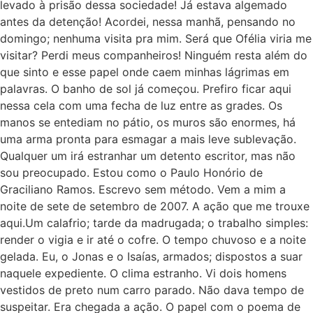
levado à prisão dessa sociedade! Já estava algemado
antes da detenção! Acordei, nessa manhã, pensando no
domingo; nenhuma visita pra mim. Será que Ofélia viria me
visitar? Perdi meus companheiros! Ninguém resta além do
que sinto e esse papel onde caem minhas lágrimas em
palavras. O banho de sol já começou. Prefiro ficar aqui
nessa cela com uma fecha de luz entre as grades. Os
manos se entediam no pátio, os muros são enormes, há
uma arma pronta para esmagar a mais leve sublevação.
Qualquer um irá estranhar um detento escritor, mas não
sou preocupado. Estou como o Paulo Honório de
Graciliano Ramos. Escrevo sem método. Vem a mim a
noite de sete de setembro de 2007. A ação que me trouxe
aqui.Um calafrio; tarde da madrugada; o trabalho simples:
render o vigia e ir até o cofre. O tempo chuvoso e a noite
gelada. Eu, o Jonas e o Isaías, armados; dispostos a suar
naquele expediente. O clima estranho. Vi dois homens
vestidos de preto num carro parado. Não dava tempo de
suspeitar. Era chegada a ação. O papel com o poema de