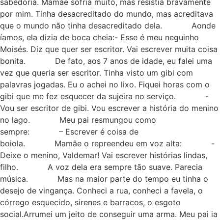
sabedoria. Mamãe sofria muito, mas resistia bravamente
por mim. Tinha desacreditado do mundo, mas acreditava
que o mundo não tinha desacreditado dela. Aonde
íamos, ela dizia de boca cheia:- Esse é meu neguinho
Moisés. Diz que quer ser escritor. Vai escrever muita coisa
bonita. De fato, aos 7 anos de idade, eu falei uma
vez que queria ser escritor. Tinha visto um gibi com
palavras jogadas. Eu o achei no lixo. Fiquei horas com o
gibi que me fez esquecer da sujeira no serviço. -
Vou ser escritor de gibi. Vou escrever a história do menino
no lago. Meu pai resmungou como
sempre: – Escrever é coisa de
boiola. Mamãe o repreendeu em voz alta: -
Deixe o menino, Valdemar! Vai escrever histórias lindas,
filho. A voz dela era sempre tão suave. Parecia
música. Mas na maior parte do tempo eu tinha o
desejo de vingança. Conheci a rua, conheci a favela, o
córrego esquecido, sirenes e barracos, o esgoto
social.Arrumei um jeito de conseguir uma arma. Meu pai ia