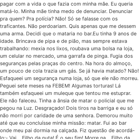
pagar com a vida o que fazia com minha mãe. Eu queria
matá-lo. Minha mãe tinha medo de denunciar. Denunciar
pra quem? Pra polícia? Não! Só se falasse com os
traficantes. Não perdoariam. Quis apenas que me dessem
uma arma. Decidi que o mataria no bar.Eu tinha 9 anos de
idade. Brincava de pipa e de pião, mas sempre estava
trabalhando: mexia nos lixos, roubava uma bolsa na loja,
um celular no mercado, uma garrafa de pinga. Fugia dos
seguranças pelas praças do centro. Na hora do almoço,
um pouco de cola trazia um gás. Se já havia matado? Não!
Esfaqueei um segurança numa loja, só que ele não morreu.
Peguei sete meses na FEBEM! Algumas torturas! Lá
também esfaqueei um muleque que tentou me estuprar.
Ele não faleceu. Tinha a ânsia de matar o policial que me
pegou na Luz. Desgraçado! Dois tiros na barriga e eu só
não morri por caridade de uma senhora. Demorou muito
até que eu concluísse minha missão: matar. Fui ao bar
onde meu pai dormia na calçada. Fiz questão de acordá-
lo:- Vai… Filho da puta! É o seu fim! Morre na… Filho da