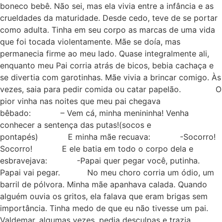
boneco bebê. Não sei, mas ela vivia entre a infância e as
crueldades da maturidade. Desde cedo, teve de se portar
como adulta. Tinha em seu corpo as marcas de uma vida
que foi tocada violentamente. Mãe se doía, mas
permanecia firme ao meu lado. Quase integralmente ali,
enquanto meu Pai corria atrás de bicos, bebia cachaça e
se divertia com garotinhas. Mãe vivia a brincar comigo. Às
vezes, saia para pedir comida ou catar papelão. O
pior vinha nas noites que meu pai chegava
bêbado: – Vem cá, minha menininha! Venha
conhecer a sentença das putas!(socos e
pontapés) E minha mãe recuava: -Socorro!
Socorro! E ele batia em todo o corpo dela e
esbravejava: -Papai quer pegar você, putinha.
Papai vai pegar. No meu choro corria um ódio, um
barril de pólvora. Minha mãe apanhava calada. Quando
alguém ouvia os gritos, ela falava que eram brigas sem
importância. Tinha medo de que eu não tivesse um pai.
Valdemar, algumas vezes, pedia desculpas e trazia