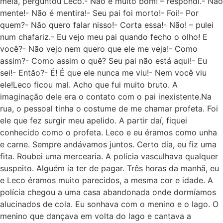
meia, perguntou Leco.- Não é muito bom! – respondi.- Não
mente!- Não é mentira!- Seu pai foi morto!- Foi!- Por
quem?- Não quero falar nisso!- Corta essa!- Não! – pulei
num chafariz.- Eu vejo meu pai quando fecho o olho! E
você?- Não vejo nem quero que ele me veja!- Como
assim?- Como assim o quê? Seu pai não está aqui!- Eu
sei!- Então?- É! É que ele nunca me viu!- Nem você viu
ele!Leco ficou mal. Acho que fui muito bruto. A
imaginação dele era o contato com o pai inexistente.Na
rua, o pessoal tinha o costume de me chamar profeta. Foi
ele que fez surgir meu apelido. A partir daí, fiquei
conhecido como o profeta. Leco e eu éramos como unha
e carne. Sempre andávamos juntos. Certo dia, eu fiz uma
fita. Roubei uma mercearia. A polícia vasculhava qualquer
suspeito. Alguém ia ter de pagar. Três horas da manhã, eu
e Leco éramos muito parecidos, a mesma cor e idade. A
polícia chegou a uma casa abandonada onde dormíamos
alucinados de cola. Eu sonhava com o menino e o lago. O
menino que dançava em volta do lago e cantava a