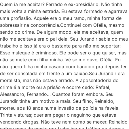
Quem ia me aceitar? Ferrado e ex-presidiário! Não tinha
mais volta a minha estrada. Eu estava formado e agarrava
uma profissão. Aquele era o meu ramo, minha forma de
sobressair na concorrência.Continuei com Ofélia, mesmo
sendo do crime. De algum modo, ela me aceitava, quem
não me aceitava era o pai dela. Seu Jurandir sabia do meu
trabalho e isso já era o bastante para não me suportar:-
Esse muleque é criminoso. Ele pode ser o que quiser, mas
não se mete com filha minha. Vê se me ouve, Ofélia. Eu
não quero filha minha casada com bandido pra depois ter
de ser consolada em frente a um caixão.Seu Jurandir era
moralista, mas não estava errado. A aposentadoria do
crime é a morte ou a prisão e ocorre cedo: Rafael,
Alessandro, Fernando… Quantos foram embora. Seu
Jurandir tinha um motivo a mais. Seu filho, Reinaldo,
morreu aos 18 anos numa invasão da polícia na favela.
Trinta viaturas; queriam pegar o neguinho que estava
vendendo drogas. Não teve nem como se mexer. Reinaldo
sofreu pena de morte por trabalhar no tráfico de drogas,