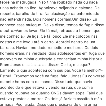
febre na madrugada. Não tinha roubado nada ou nada
tinha achado no lixo. Agonizava beijando a calçada. De
repente, barulho de tiro. Na alucinação da enfermidade
não entendi nada. Dois homens corriam.Um disse:- Eu
conheço esse muleque.-Deixa disso, temos de fugir, disse
o outro.-Vamos levar. Ele tá mal, retrucou o homem que
me conhecia.- Se liga! Cê tá louco.Ele me colocou nas
costas e me levou até o carro. Acordei dentro de um
barraco. Haviam me dado remédio e melhorei. Os dois
homens eram, na verdade, dois adolescentes em fuga que
moravam na minha quebrada e conheciam minha história.
Eram Jonas e Isaías.Isaías disse:- Certo, muleque?
Lamento o que aconteceu com seu pai. Você tá melhor?-
Estou!- Trouxemos você na fuga, falou Jonas.Eu conversei
durante horas com os manos. Disse tudo que havia
acontecido e que estava vivendo na rua, que comia
quando roubava ou quando ONGs davam sopa. Falei que
estava prestes a morrer. Os dois já faziam assalto à mão
armada. Pedi ajuda. Disse que precisava de uma arma