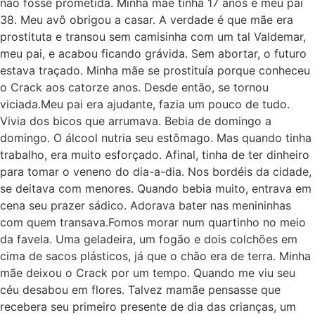
não fosse prometida. Minha mãe tinha 17 anos e meu pai
38. Meu avô obrigou a casar. A verdade é que mãe era
prostituta e transou sem camisinha com um tal Valdemar,
meu pai, e acabou ficando grávida. Sem abortar, o futuro
estava traçado. Minha mãe se prostituía porque conheceu
o Crack aos catorze anos. Desde então, se tornou
viciada.Meu pai era ajudante, fazia um pouco de tudo.
Vivia dos bicos que arrumava. Bebia de domingo a
domingo. O álcool nutria seu estômago. Mas quando tinha
trabalho, era muito esforçado. Afinal, tinha de ter dinheiro
para tomar o veneno do dia-a-dia. Nos bordéis da cidade,
se deitava com menores. Quando bebia muito, entrava em
cena seu prazer sádico. Adorava bater nas menininhas
com quem transava.Fomos morar num quartinho no meio
da favela. Uma geladeira, um fogão e dois colchões em
cima de sacos plásticos, já que o chão era de terra. Minha
mãe deixou o Crack por um tempo. Quando me viu seu
céu desabou em flores. Talvez mamãe pensasse que
recebera seu primeiro presente de dia das crianças, um