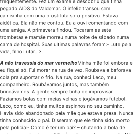
frequentemente. Fez um exame e descobriu que tinha
pegado AIDS do Valdemar. O infeliz transou sem
camisinha com uma prostituta soro positivo. Estava
aidética. Ela não me contou. Eu a ouvi comentando com
uma amiga. A primavera findou. Tocaram as sete
trombetas e mamãe morreu numa noite de sábado numa
cama de hospital. Suas ultimas palavras foram:- Lute pela
vida, filho.Lutar…3.
A não travessia do mar vermelho
Minha mãe foi embora e
eu fiquei só. Fui morar na rua de vez. Roubava e baforava
cola pra suportar o frio. Na rua, conheci Leco, meu
companheiro. Roubávamos juntos, mas também
brincávamos. A gente sempre tinha de improvisar.
Fazíamos bolas com meias velhas e jogávamos futebol.
Leco, como eu, tinha muitos espinhos no seu caminho.
Havia sido abandonado pela mãe que estava presa. Nunca
tinha conhecido o pai. Disseram que ele tinha sido morto
pela policia:- Como é ter um pai? – chutando a bola de