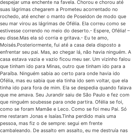
despejar uma enchente na favela. Chorou e chorou até
suas lágrimas chegarem a Prometeu acorrentado no
rochedo, até encher o manto de Poseidon de modo que
seu mar virou as lágrimas de Ofélia. Ela correu como se
estivesse correndo no meio do deserto.- Espere, Ofélia! –
eu disse.Mas ela só corria e gritava.- Eu te amo,
Moisés.Posteriormente, fui até a casa dela disposto a
enfrentar seu pai. Mas, ao chegar lá, não havia ninguém. A
casa estava vazia e vazio ficou meu ser. Um vizinho falou
que tinham ido para Minas, outro que tinham ido para a
Paraíba. Ninguém sabia ao certo para onde havia ido
Ofélia, mas eu sabia que ela tinha ido sem voltar, que ela
tinha ido para fora de mim. Ela se despedia quando falava
que me amava. Seu Jurandir saiu de São Paulo e fez com
que ninguém soubesse para onde partira. Ofélia se foi,
como se foram Mamãe e Leco. Como se foi meu Pai. Só
me restaram Jonas e Isaías.Tinha perdido mais uma
pessoa, mas fiz o de sempre: segui em frente
cambaleando. De assalto em assalto, eu me destruía nas