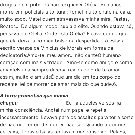
drogas e em puteiros para esquecer Ofélia. Vi manos
morrerem, policiais a torturar; tomei muito chute na cara,
muito soco. Matei quem atravessava minha mira. Festas,
Boates… De algum modo, subia à elite. Quando estava só,
pensava em Ofélia. Onde está Ofélia? Ficava com o gibi
que ela deixara no meu bolso na despedida. Lá estava
escrito versos de Vinicius de Morais em forma de
dedicatória:Amo-te, meu amor… não canteO humano
coração com mais verdade…Amo-te como amigo e como
amanteNuma sempre diversa realidade.E de te amar
assim, muito e amiúdeÉ que um dia em teu corpo de
repenteHei de morrer de amar mais do que pude.6.
A terra prometida que nunca
chegou
Eu lia aqueles versos na
minha consciência. Anotei num papel e repetia
incessantemente. Levava para os assaltos para ter a sorte
de não morrer ou de morrer, não sei. Quando a dor me
cercava, Jonas e Isaías tentavam me consolar:- Relaxa,