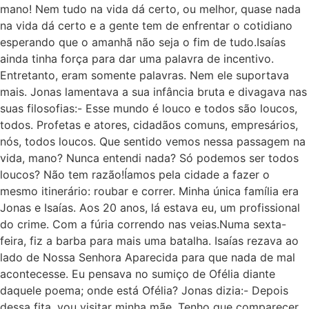
mano! Nem tudo na vida dá certo, ou melhor, quase nada
na vida dá certo e a gente tem de enfrentar o cotidiano
esperando que o amanhã não seja o fim de tudo.Isaías
ainda tinha força para dar uma palavra de incentivo.
Entretanto, eram somente palavras. Nem ele suportava
mais. Jonas lamentava a sua infância bruta e divagava nas
suas filosofias:- Esse mundo é louco e todos são loucos,
todos. Profetas e atores, cidadãos comuns, empresários,
nós, todos loucos. Que sentido vemos nessa passagem na
vida, mano? Nunca entendi nada? Só podemos ser todos
loucos? Não tem razão!Íamos pela cidade a fazer o
mesmo itinerário: roubar e correr. Minha única família era
Jonas e Isaías. Aos 20 anos, lá estava eu, um profissional
do crime. Com a fúria correndo nas veias.Numa sexta-
feira, fiz a barba para mais uma batalha. Isaías rezava ao
lado de Nossa Senhora Aparecida para que nada de mal
acontecesse. Eu pensava no sumiço de Ofélia diante
daquele poema; onde está Ofélia? Jonas dizia:- Depois
dessa fita, vou visitar minha mãe. Tenho que comparecer