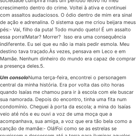
sociedade cumprira mais um período letivo no meu
crescimento dentro do crime. Voltei à ativa e continuei
com assaltos audaciosos. O ódio dentro de mim era sinal
de ação e adrenalina. O sistema que me criou beijara meus
pés:- Vai, filho da puta! Todo mundo queto! É um assalto
essa porra!Matar? Morrer? Isso era uma consequência
indiferente. Eu sei que eu não ia mais pedir esmola. Meu
destino tava traçado.Às vezes, pensava em Leco e em
Mamãe. Nenhum dinheiro do mundo era capaz de comprar
a presença deles.
5.
Um consolo
Numa terça-feira, encontrei o personagem
central da minha história. Era por volta das oito horas
quando Isaías me chamou para ir à escola com ele buscar
sua namorada. Depois do encontro, tinha uma fita num
condomínio. Cheguei à porta da escola; a mina do Isaías
veio até nós e eu ouvi a voz de uma moça que a
acompanhava, sua amiga, a voz que era tão bela como a
canção de mamãe:- Olá!Foi como se as estrelas se
reunissem e descessem até a terra para iluminar aqueles