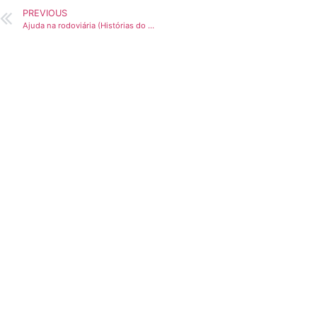
PREVIOUS
Ajuda na rodoviária (Histórias do Córrego)