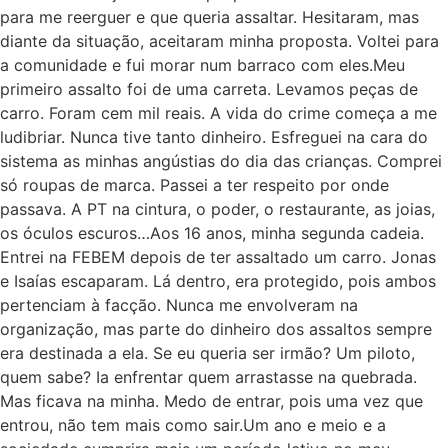
para me reerguer e que queria assaltar. Hesitaram, mas
diante da situação, aceitaram minha proposta. Voltei para
a comunidade e fui morar num barraco com eles.Meu
primeiro assalto foi de uma carreta. Levamos peças de
carro. Foram cem mil reais. A vida do crime começa a me
ludibriar. Nunca tive tanto dinheiro. Esfreguei na cara do
sistema as minhas angústias do dia das crianças. Comprei
só roupas de marca. Passei a ter respeito por onde
passava. A PT na cintura, o poder, o restaurante, as joias,
os óculos escuros…Aos 16 anos, minha segunda cadeia.
Entrei na FEBEM depois de ter assaltado um carro. Jonas
e Isaías escaparam. Lá dentro, era protegido, pois ambos
pertenciam à facção. Nunca me envolveram na
organização, mas parte do dinheiro dos assaltos sempre
era destinada a ela. Se eu queria ser irmão? Um piloto,
quem sabe? Ia enfrentar quem arrastasse na quebrada.
Mas ficava na minha. Medo de entrar, pois uma vez que
entrou, não tem mais como sair.Um ano e meio e a