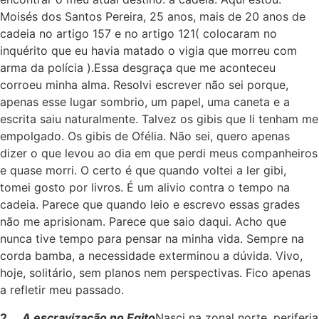
Moisés dos Santos Pereira, 25 anos, mais de 20 anos de
cadeia no artigo 157 e no artigo 121( colocaram no
inquérito que eu havia matado o vigia que morreu com
arma da polícia ).Essa desgraça que me aconteceu
corroeu minha alma. Resolvi escrever não sei porque,
apenas esse lugar sombrio, um papel, uma caneta e a
escrita saiu naturalmente. Talvez os gibis que li tenham me
empolgado. Os gibis de Ofélia. Não sei, quero apenas
dizer o que levou ao dia em que perdi meus companheiros
e quase morri. O certo é que quando voltei a ler gibi,
tomei gosto por livros. É um alivio contra o tempo na
cadeia. Parece que quando leio e escrevo essas grades
não me aprisionam. Parece que saio daqui. Acho que
nunca tive tempo para pensar na minha vida. Sempre na
corda bamba, a necessidade exterminou a dúvida. Vivo,
hoje, solitário, sem planos nem perspectivas. Fico apenas
a refletir meu passado.
2.
A escravização no Egito
Nasci na zonal norte, periferia